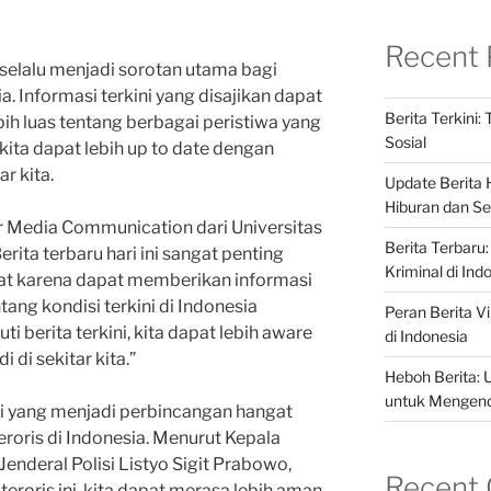
Recent 
 selalu menjadi sorotan utama bagi
. Informasi terkini yang disajikan dapat
Berita Terkini:
h luas tentang berbagai peristiwa yang
Sosial
kita dapat lebih up to date dengan
r kita.
Update Berita H
Hiburan dan Sel
r Media Communication dari Universitas
Berita Terbaru:
erita terbaru hari ini sangat penting
Kriminal di Ind
kat karena dapat memberikan informasi
ang kondisi terkini di Indonesia
Peran Berita Vi
 berita terkini, kita dapat lebih aware
di Indonesia
 di sekitar kita.”
Heboh Berita: 
untuk Mengenda
 ini yang menjadi perbincangan hangat
roris di Indonesia. Menurut Kepala
Jenderal Polisi Listyo Sigit Prabowo,
Recent
roris ini, kita dapat merasa lebih aman