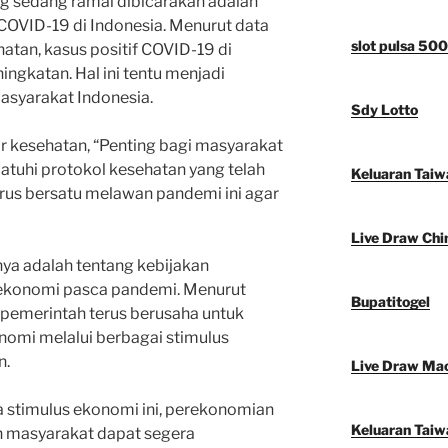
ng sedang ramai dibicarakan adalah
OVID-19 di Indonesia. Menurut data
slot pulsa 50
atan, kasus positif COVID-19 di
ngkatan. Hal ini tentu menjadi
masyarakat Indonesia.
Sdy Lotto
ar kesehatan, “Penting bagi masyarakat
tuhi protokol kesehatan yang telah
Keluaran Taiw
arus bersatu melawan pandemi ini agar
Live Draw Chi
innya adalah tentang kebijakan
 ekonomi pasca pandemi. Menurut
Bupatitogel
, pemerintah terus berusaha untuk
omi melalui berbagai stimulus
n.
Live Draw Ma
 stimulus ekonomi ini, perekonomian
Keluaran Taiw
an masyarakat dapat segera