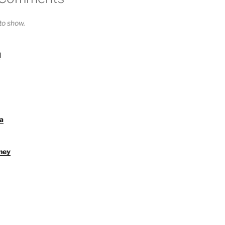
o show.
l
a
ney