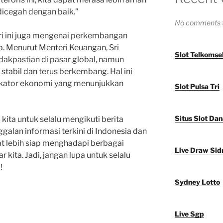
dicegah dengan baik.”
No comments t
hari ini juga mengenai perkembangan
a. Menurut Menteri Keuangan, Sri
Slot Telkomse
idakpastian di pasar global, namun
tabil dan terus berkembang. Hal ini
ndikator ekonomi yang menunjukkan
Slot Pulsa Tri
Situs Slot Dan
kita untuk selalu mengikuti berita
nggalan informasi terkini di Indonesia dan
at lebih siap menghadapi berbagai
Live Draw Sid
r kita. Jadi, jangan lupa untuk selalu
!
Sydney Lotto
Live Sgp