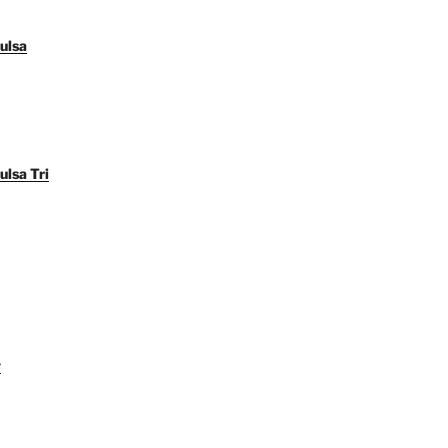
ulsa
ulsa Tri
y