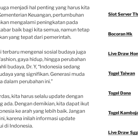
juga menjadi hal penting yang harus kita
Slot Server Th
i Kementerian Keuangan, pertumbuhan
 akan mengalami peningkatan pada
i kabar baik bagi kita semua, namun tetap
Bocoran Hk
kan yang tepat dari pemerintah.
i terbaru mengenai sosial budaya juga
Live Draw Ho
en fashion, gaya hidup, hingga perubahan
hli budaya, Dr. Y, “Indonesia sedang
Togel Taiwan
daya yang signifikan. Generasi muda
a dalam perubahan ini.”
Togel Dana
das, kita harus selalu update dengan
g ada. Dengan demikian, kita dapat ikut
esia ke arah yang lebih baik. Jangan
Togel Kamboj
ni, karena inilah informasi update
i di Indonesia.
Live Draw Sg