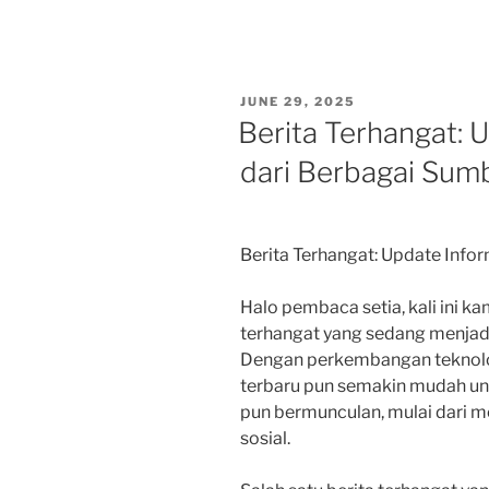
POSTED
JUNE 29, 2025
ON
Berita Terhangat: 
dari Berbagai Sum
Berita Terhangat: Update Info
Halo pembaca setia, kali ini 
terhangat yang sedang menjad
Dengan perkembangan teknolog
terbaru pun semakin mudah un
pun bermunculan, mulai dari m
sosial.