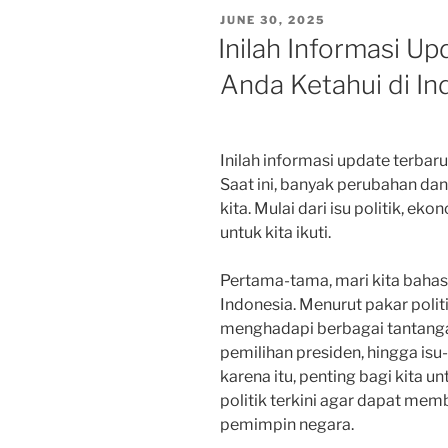
POSTED
JUNE 30, 2025
ON
Inilah Informasi U
Anda Ketahui di In
Inilah informasi update terbar
Saat ini, banyak perubahan dan
kita. Mulai dari isu politik, ek
untuk kita ikuti.
Pertama-tama, mari kita baha
Indonesia. Menurut pakar politik
menghadapi berbagai tantangan
pemilihan presiden, hingga isu-
karena itu, penting bagi kita 
politik terkini agar dapat me
pemimpin negara.