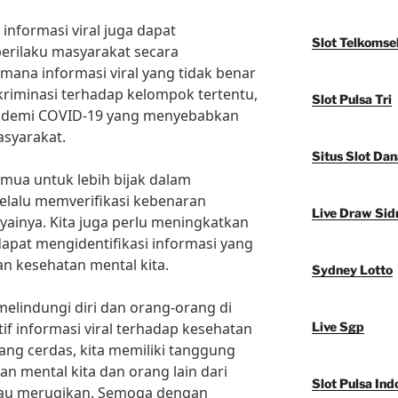
 informasi viral juga dapat
Slot Telkomse
erilaku masyarakat secara
mana informasi viral yang tidak benar
riminasi terhadap kelompok tertentu,
Slot Pulsa Tri
pandemi COVID-19 yang menyebabkan
asyarakat.
Situs Slot Dan
semua untuk lebih bijak dalam
elalu memverifikasi kebenaran
Live Draw Sid
ainya. Kita juga perlu meningkatkan
r dapat mengidentifikasi informasi yang
an kesehatan mental kita.
Sydney Lotto
melindungi diri dan orang-orang di
tif informasi viral terhadap kesehatan
Live Sgp
ang cerdas, kita memiliki tanggung
n mental kita dan orang lain dari
Slot Pulsa Ind
atau merugikan. Semoga dengan