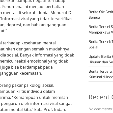
emberikan dampak negatif terhadap
. Fenomena ini menjadi perhatian
Berita Ok: Cer
an mental di seluruh dunia. Menurut Dr.
Semua
“Informasi viral yang tidak terverifikasi
n, depresi, dan bahkan gangguan
Berita Terkini S
at.”
Memperkaya 
Berita Terkini:
al terhadap kesehatan mental
Sosial
hatinkan dengan semakin mudahnya
dia sosial. Banyak informasi yang tidak
Update Berita H
memicu reaksi emosional yang tidak
Hiburan dan Sel
ni juga bisa berdampak pada
Berita Terbaru:
 gangguan kecemasan.
Kriminal di Ind
orang pakar psikologi sosial,
puan kritis individu dalam
Recent
terima. “Kemampuan untuk memilah
rpengaruh oleh informasi viral sangat
an mental kita,” kata Prof. Indah.
No comments t