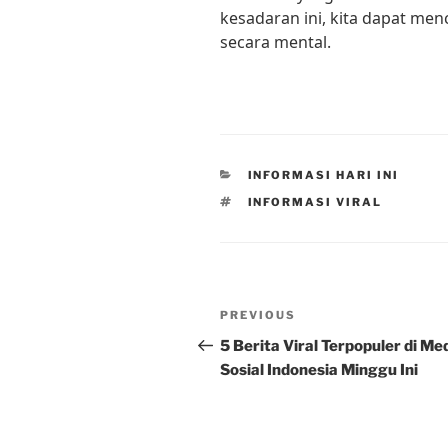
kesadaran ini, kita dapat men
secara mental.
CATEGORIES
INFORMASI HARI INI
TAGS
INFORMASI VIRAL
Post
Previous
PREVIOUS
navigation
Post
5 Berita Viral Terpopuler di Me
Sosial Indonesia Minggu Ini