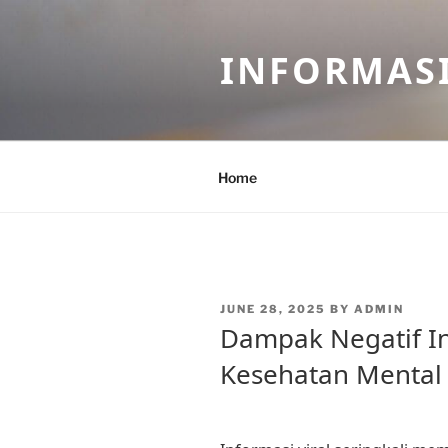
Skip
to
INFORMASI
content
Home
POSTED
JUNE 28, 2025
BY
ADMIN
ON
Dampak Negatif In
Kesehatan Mental