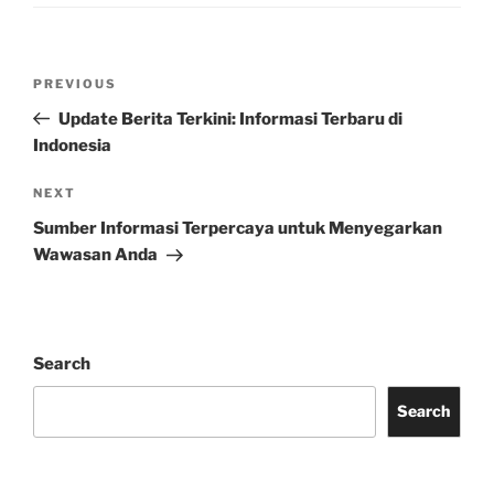
Post
Previous
PREVIOUS
navigation
Post
Update Berita Terkini: Informasi Terbaru di
Indonesia
Next
NEXT
Post
Sumber Informasi Terpercaya untuk Menyegarkan
Wawasan Anda
Search
Search