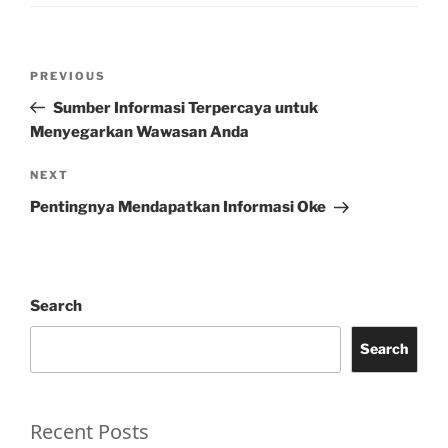
Post
Previous
PREVIOUS
navigation
Post
Sumber Informasi Terpercaya untuk
Menyegarkan Wawasan Anda
Next
NEXT
Post
Pentingnya Mendapatkan Informasi Oke
Search
Search
Recent Posts