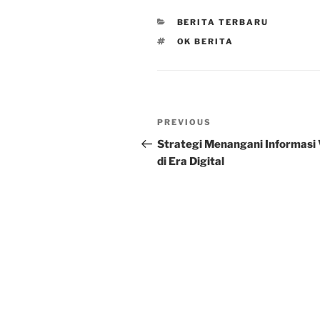
CATEGORIES
BERITA TERBARU
TAGS
OK BERITA
Post
Previous
PREVIOUS
navigation
Post
Strategi Menangani Informasi 
di Era Digital