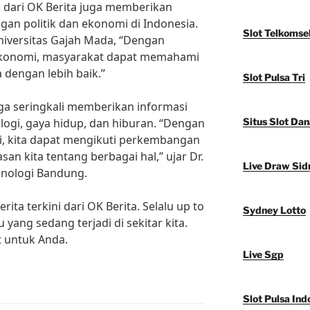
ni dari OK Berita juga memberikan
an politik dan ekonomi di Indonesia.
Slot Telkomse
 Universitas Gajah Mada, “Dengan
n ekonomi, masyarakat dapat memahami
a dengan lebih baik.”
Slot Pulsa Tri
juga seringkali memberikan informasi
ogi, gaya hidup, dan hiburan. “Dengan
Situs Slot Dan
i, kita dapat mengikuti perkembangan
 kita tentang berbagai hal,” ujar Dr.
Live Draw Sid
eknologi Bandung.
rita terkini dari OK Berita. Selalu up to
Sydney Lotto
yang sedang terjadi di sekitar kita.
t untuk Anda.
Live Sgp
Slot Pulsa Ind