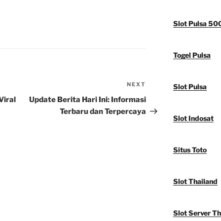
Slot Pulsa 50
Togel Pulsa
NEXT
Next
Slot Pulsa
Post
Viral
Update Berita Hari Ini: Informasi
Terbaru dan Terpercaya
Slot Indosat
Situs Toto
Slot Thailand
Slot Server Th