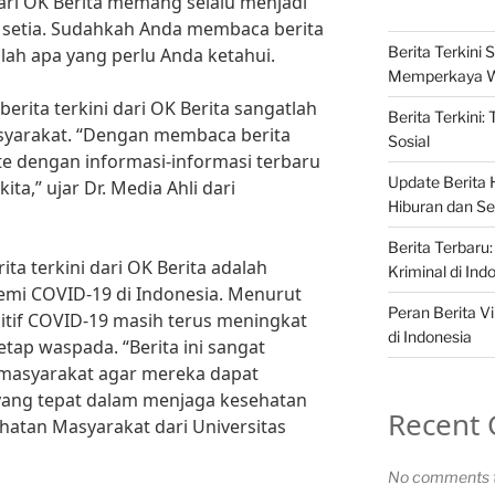
 dari OK Berita memang selalu menjadi
setia. Sudahkah Anda membaca berita
Berita Terkini S
nilah apa yang perlu Anda ketahui.
Memperkaya 
rita terkini dari OK Berita sangatlah
Berita Terkini:
asyarakat. “Dengan membaca berita
Sosial
date dengan informasi-informasi terbaru
Update Berita H
ita,” ujar Dr. Media Ahli dari
Hiburan dan Sel
Berita Terbaru:
ita terkini dari OK Berita adalah
Kriminal di Ind
mi COVID-19 di Indonesia. Menurut
Peran Berita Vi
itif COVID-19 masih terus meningkat
di Indonesia
tap waspada. “Berita ini sangat
 masyarakat agar mereka dapat
ang tepat dalam menjaga kesehatan
Recent
hatan Masyarakat dari Universitas
No comments t