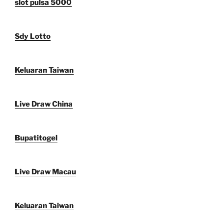
slot pulsa 5000
Sdy Lotto
Keluaran Taiwan
Live Draw China
Bupatitogel
Live Draw Macau
Keluaran Taiwan