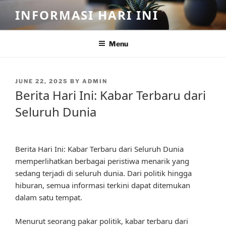
Skip
INFORMASI HARI INI
to
content
Menu
POSTED
JUNE 22, 2025
BY
ADMIN
ON
Berita Hari Ini: Kabar Terbaru dari
Seluruh Dunia
Berita Hari Ini: Kabar Terbaru dari Seluruh Dunia
memperlihatkan berbagai peristiwa menarik yang
sedang terjadi di seluruh dunia. Dari politik hingga
hiburan, semua informasi terkini dapat ditemukan
dalam satu tempat.
Menurut seorang pakar politik, kabar terbaru dari