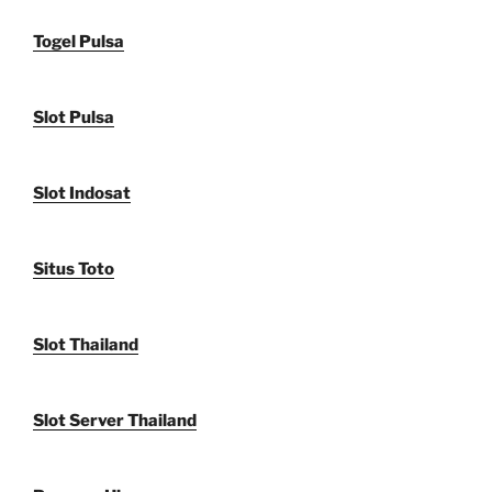
Togel Pulsa
Slot Pulsa
Slot Indosat
Situs Toto
Slot Thailand
Slot Server Thailand