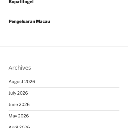
Bupatitogel
Pengeluaran Macau
Archives
August 2026
July 2026
June 2026
May 2026
April 2026