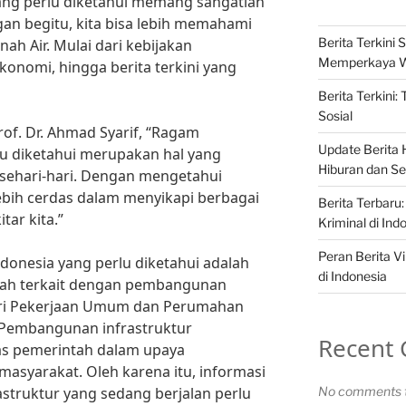
ang perlu diketahui memang sangatlah
gan begitu, kita bisa lebih memahami
Berita Terkini S
nah Air. Mulai dari kebijakan
Memperkaya 
onomi, hingga berita terkini yang
Berita Terkini:
Sosial
of. Dr. Ahmad Syarif, “Ragam
Update Berita H
lu diketahui merupakan hal yang
Hiburan dan Sel
 sehari-hari. Dengan mengetahui
 lebih cerdas dalam menyikapi berbagai
Berita Terbaru:
tar kita.”
Kriminal di Ind
Peran Berita Vi
donesia yang perlu diketahui adalah
di Indonesia
tah terkait dengan pembangunan
eri Pekerjaan Umum dan Perumahan
 “Pembangunan infrastruktur
Recent
tas pemerintah dalam upaya
asyarakat. Oleh karena itu, informasi
struktur yang sedang berjalan perlu
No comments t