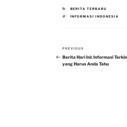
CATEGORIES
BERITA TERBARU
TAGS
INFORMASI INDONESIA
Post
Previous
PREVIOUS
navigation
Post
Berita Hari Ini: Informasi Terkin
yang Harus Anda Tahu