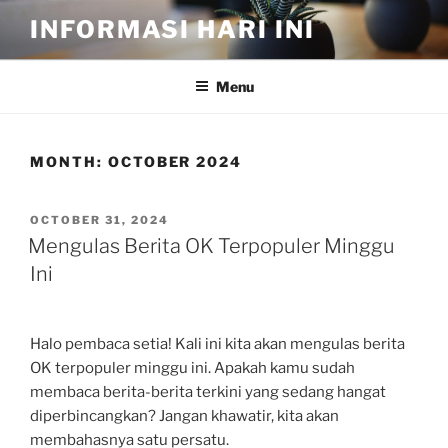
Skip
INFORMASI HARI INI
to
content
Menu
MONTH:
OCTOBER 2024
POSTED
OCTOBER 31, 2024
ON
Mengulas Berita OK Terpopuler Minggu
Ini
Halo pembaca setia! Kali ini kita akan mengulas berita
OK terpopuler minggu ini. Apakah kamu sudah
membaca berita-berita terkini yang sedang hangat
diperbincangkan? Jangan khawatir, kita akan
membahasnya satu persatu.