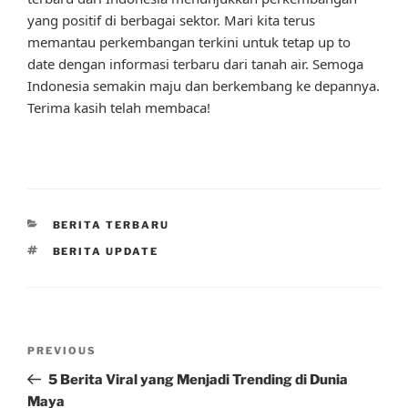
yang positif di berbagai sektor. Mari kita terus
memantau perkembangan terkini untuk tetap up to
date dengan informasi terbaru dari tanah air. Semoga
Indonesia semakin maju dan berkembang ke depannya.
Terima kasih telah membaca!
CATEGORIES
BERITA TERBARU
TAGS
BERITA UPDATE
Post
Previous
PREVIOUS
navigation
Post
5 Berita Viral yang Menjadi Trending di Dunia
Maya