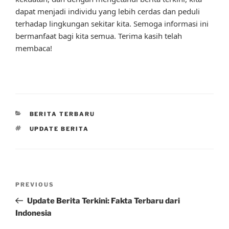
dapat menjadi individu yang lebih cerdas dan peduli
terhadap lingkungan sekitar kita. Semoga informasi ini
bermanfaat bagi kita semua. Terima kasih telah
membaca!
CATEGORIES
BERITA TERBARU
TAGS
UPDATE BERITA
Post
Previous
PREVIOUS
navigation
Post
Update Berita Terkini: Fakta Terbaru dari
Indonesia