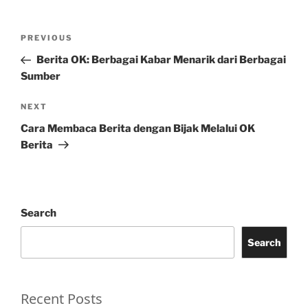
Post
Previous
PREVIOUS
navigation
Post
Berita OK: Berbagai Kabar Menarik dari Berbagai
Sumber
Next
NEXT
Post
Cara Membaca Berita dengan Bijak Melalui OK
Berita
Search
Search
Recent Posts