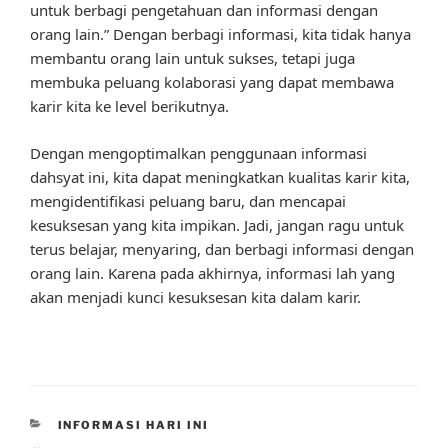
untuk berbagi pengetahuan dan informasi dengan
orang lain.” Dengan berbagi informasi, kita tidak hanya
membantu orang lain untuk sukses, tetapi juga
membuka peluang kolaborasi yang dapat membawa
karir kita ke level berikutnya.
Dengan mengoptimalkan penggunaan informasi
dahsyat ini, kita dapat meningkatkan kualitas karir kita,
mengidentifikasi peluang baru, dan mencapai
kesuksesan yang kita impikan. Jadi, jangan ragu untuk
terus belajar, menyaring, dan berbagi informasi dengan
orang lain. Karena pada akhirnya, informasi lah yang
akan menjadi kunci kesuksesan kita dalam karir.
CATEGORIES
INFORMASI HARI INI