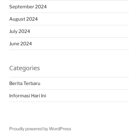
September 2024
August 2024
July 2024
June 2024
Categories
Berita Terbaru
Informasi Hari Ini
Proudly powered by WordPress