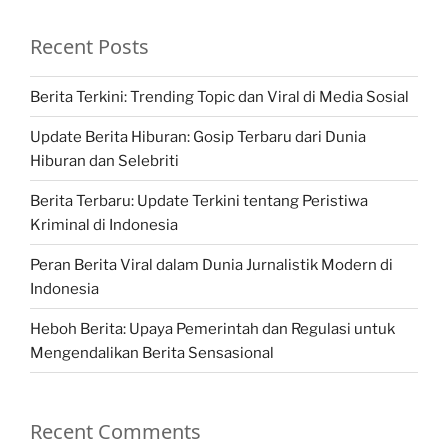
Recent Posts
Berita Terkini: Trending Topic dan Viral di Media Sosial
Update Berita Hiburan: Gosip Terbaru dari Dunia
Hiburan dan Selebriti
Berita Terbaru: Update Terkini tentang Peristiwa
Kriminal di Indonesia
Peran Berita Viral dalam Dunia Jurnalistik Modern di
Indonesia
Heboh Berita: Upaya Pemerintah dan Regulasi untuk
Mengendalikan Berita Sensasional
Recent Comments