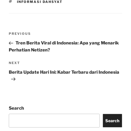
TAGS
INFORMASI DAHSYAT
Post
Previous
PREVIOUS
navigation
Post
Tren Berita Viral di Indonesia: Apa yang Menarik
Perhatian Netizen?
Next
NEXT
Post
Berita Update Hari Ini: Kabar Terbaru dari Indonesia
Search
Search