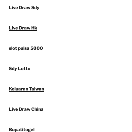
Live Draw Sdy
Live Draw Hk
slot pulsa 5000
Sdy Lotto
Keluaran Taiwan
Live Draw China
Bupatitogel