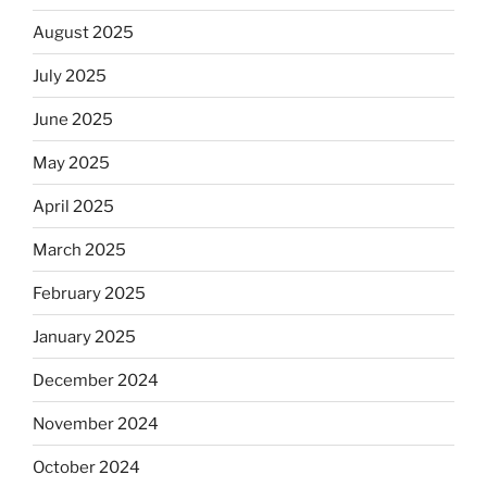
August 2025
July 2025
June 2025
May 2025
April 2025
March 2025
February 2025
January 2025
December 2024
November 2024
October 2024