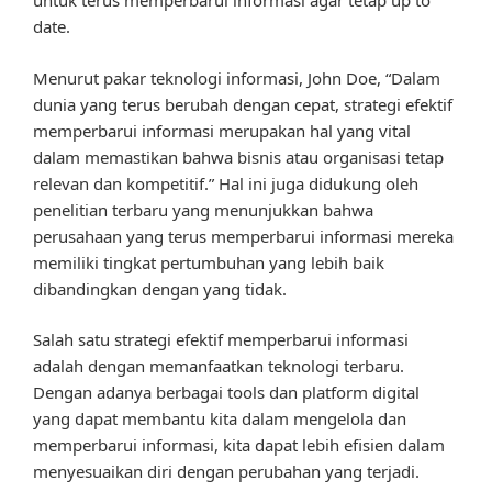
untuk terus memperbarui informasi agar tetap up to
date.
Menurut pakar teknologi informasi, John Doe, “Dalam
dunia yang terus berubah dengan cepat, strategi efektif
memperbarui informasi merupakan hal yang vital
dalam memastikan bahwa bisnis atau organisasi tetap
relevan dan kompetitif.” Hal ini juga didukung oleh
penelitian terbaru yang menunjukkan bahwa
perusahaan yang terus memperbarui informasi mereka
memiliki tingkat pertumbuhan yang lebih baik
dibandingkan dengan yang tidak.
Salah satu strategi efektif memperbarui informasi
adalah dengan memanfaatkan teknologi terbaru.
Dengan adanya berbagai tools dan platform digital
yang dapat membantu kita dalam mengelola dan
memperbarui informasi, kita dapat lebih efisien dalam
menyesuaikan diri dengan perubahan yang terjadi.