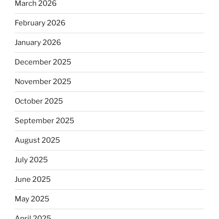
March 2026
February 2026
January 2026
December 2025
November 2025
October 2025
September 2025
August 2025
July 2025
June 2025
May 2025
April 2025