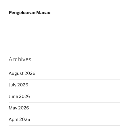
Pengeluaran Macau
Archives
August 2026
July 2026
June 2026
May 2026
April 2026