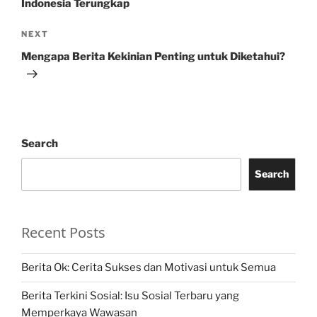
Indonesia Terungkap
Next
NEXT
Post
Mengapa Berita Kekinian Penting untuk Diketahui?
Search
Search
Recent Posts
Berita Ok: Cerita Sukses dan Motivasi untuk Semua
Berita Terkini Sosial: Isu Sosial Terbaru yang
Memperkaya Wawasan