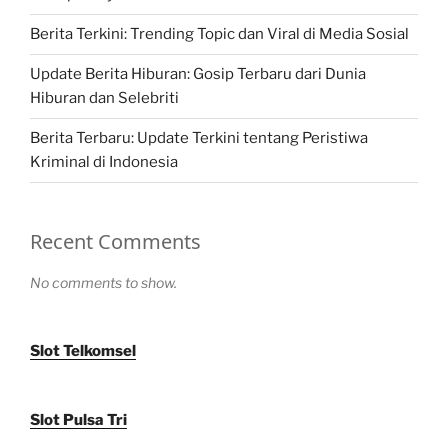
Berita Terkini: Trending Topic dan Viral di Media Sosial
Update Berita Hiburan: Gosip Terbaru dari Dunia
Hiburan dan Selebriti
Berita Terbaru: Update Terkini tentang Peristiwa
Kriminal di Indonesia
Recent Comments
No comments to show.
Slot Telkomsel
Slot Pulsa Tri