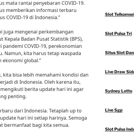
s mata rantai penyebaran COVID-19.
erus memberikan informasi terbaru
Slot Telkomse
 COVID-19 di Indonesia.”
i ini juga mengenai perkembangan
Slot Pulsa Tri
 Kepala Badan Pusat Statistik (BPS),
adi pandemi COVID-19, perekonomian
u. Namun, kita harus tetap waspada
Situs Slot Dan
 ekonomi global.”
Live Draw Sid
, kita bisa lebih memahami kondisi dan
jadi di Indonesia. Oleh karena itu,
 mengikuti berita update hari ini agar
Sydney Lotto
ang penting.
erbaru dari Indonesia. Tetaplah up to
Live Sgp
pdate hari ini setiap harinya. Semoga
at bermanfaat bagi kita semua.
Slot Pulsa Ind