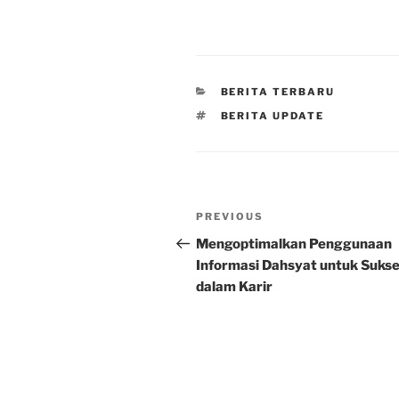
CATEGORIES
BERITA TERBARU
TAGS
BERITA UPDATE
Post
Previous
PREVIOUS
navigation
Post
Mengoptimalkan Penggunaan
Informasi Dahsyat untuk Suks
dalam Karir