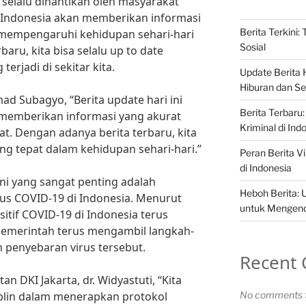
a selalu dinantikan oleh masyarakat
i Indonesia akan memberikan informasi
Berita Terkini:
 mempengaruhi kehidupan sehari-hari
Sosial
baru, kita bisa selalu up to date
erjadi di sekitar kita.
Update Berita H
Hiburan dan Sel
d Subagyo, “Berita update hari ini
Berita Terbaru:
 memberikan informasi yang akurat
Kriminal di Ind
t. Dengan adanya berita terbaru, kita
g tepat dalam kehidupan sehari-hari.”
Peran Berita Vi
di Indonesia
ini yang sangat penting adalah
Heboh Berita: 
s COVID-19 di Indonesia. Menurut
untuk Mengenda
sitif COVID-19 di Indonesia terus
pemerintah terus mengambil langkah-
 penyebaran virus tersebut.
Recent
 DKI Jakarta, dr. Widyastuti, “Kita
iplin dalam menerapkan protokol
No comments t