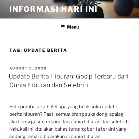
Skip
INFORMASI HARI INI
to
content
Menu
TAG:
UPDATE BERITA
POSTED
AUGUST 5, 2026
ON
Update Berita Hiburan: Gosip Terbaru dari
Dunia Hiburan dan Selebriti
Halo pembaca setia! Siapa yang tidak suka update
berita hiburan? Pasti semua orang suka dong, apalagi
jika berisi gosip terbaru dari dunia hiburan dan selebriti.
Nah, kali ini kita akan bahas tentang berita terkini yang
sedang ramai dibicarakan di dunia hiburan.