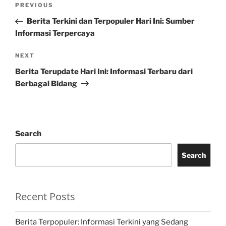
Previous
PREVIOUS
navigation
Post
Berita Terkini dan Terpopuler Hari Ini: Sumber
Informasi Terpercaya
Next
NEXT
Post
Berita Terupdate Hari Ini: Informasi Terbaru dari
Berbagai Bidang
Search
Search
Recent Posts
Berita Terpopuler: Informasi Terkini yang Sedang