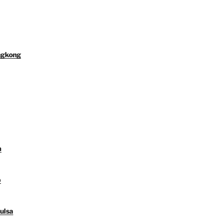
ngkong
a
p
ulsa