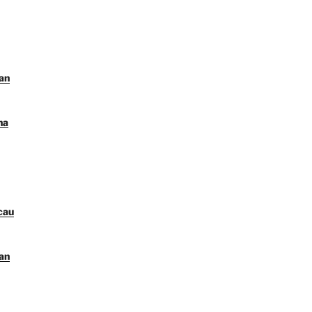
an
na
cau
an