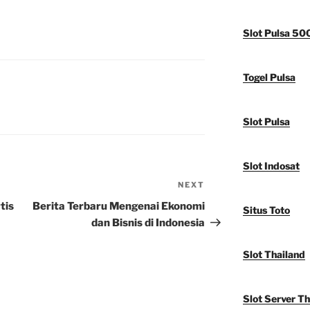
Slot Pulsa 50
Togel Pulsa
Slot Pulsa
Slot Indosat
NEXT
Next
Post
tis
Berita Terbaru Mengenai Ekonomi
Situs Toto
dan Bisnis di Indonesia
Slot Thailand
Slot Server Th