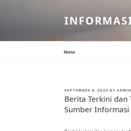
Skip
to
INFORMASI
content
Home
POSTED
SEPTEMBER 8, 2025
BY
ADMI
ON
Berita Terkini dan 
Sumber Informasi