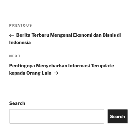
Post
Previous
PREVIOUS
navigation
Post
Berita Terbaru Mengenai Ekonomi dan Bisnis di
Indonesia
Next
NEXT
Post
Pentingnya Menyebarkan Informasi Terupdate
kepada Orang Lain
Search
Search