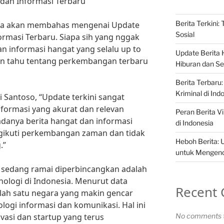
 dan Informasi Terbaru
Berita Terkini:
 kita akan membahas mengenai Update
Sosial
formasi Terbaru. Siapa sih yang nggak
n informasi hangat yang selalu up to
Update Berita H
gin tahu tentang perkembangan terbaru
Hiburan dan Sel
Berita Terbaru:
Kriminal di Ind
 Santoso, “Update terkini sangat
formasi yang akurat dan relevan
Peran Berita Vi
danya berita hangat dan informasi
di Indonesia
ngikuti perkembangan zaman dan tidak
Heboh Berita: 
.”
untuk Mengenda
g sedang ramai diperbincangkan adalah
logi di Indonesia. Menurut data
Recent
alah satu negara yang makin gencar
gi informasi dan komunikasi. Hal ini
ovasi dan startup yang terus
No comments t