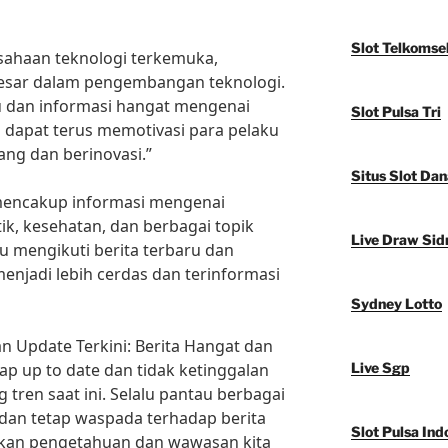
Slot Telkomse
sahaan teknologi terkemuka,
besar dalam pengembangan teknologi.
u dan informasi hangat mengenai
Slot Pulsa Tri
 dapat terus memotivasi para pelaku
ang dan berinovasi.”
Situs Slot Dan
ga mencakup informasi mengenai
k, kesehatan, dan berbagai topik
Live Draw Sid
u mengikuti berita terbaru dan
menjadi lebih cerdas dan terinformasi
Sydney Lotto
an Update Terkini: Berita Hangat dan
tap up to date dan tidak ketinggalan
Live Sgp
 tren saat ini. Selalu pantau berbagai
dan tetap waspada terhadap berita
Slot Pulsa Ind
kan pengetahuan dan wawasan kita