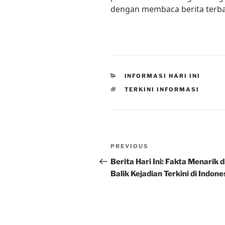
dengan membaca berita terba
CATEGORIES
INFORMASI HARI INI
TAGS
TERKINI INFORMASI
Post
Previous
PREVIOUS
navigation
Post
Berita Hari Ini: Fakta Menarik d
Balik Kejadian Terkini di Indone