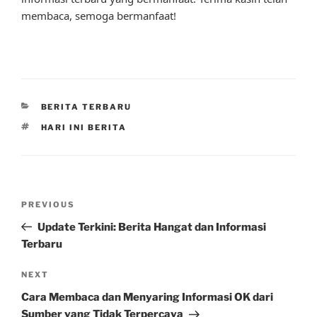
membaca, semoga bermanfaat!
CATEGORIES
BERITA TERBARU
TAGS
HARI INI BERITA
Post
Previous
PREVIOUS
navigation
Post
Update Terkini: Berita Hangat dan Informasi
Terbaru
Next
NEXT
Post
Cara Membaca dan Menyaring Informasi OK dari
Sumber yang Tidak Terpercaya