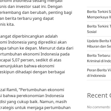
 Ekonomi Indonesia sedang menjadi
nis dan investor saat ini. Dengan
Berita Terkini S
berkembang dan berubah, penting bagi
Memperkaya 
an berita terbaru yang dapat
is kita.
Berita Terkini:
Sosial
hangat diperbincangkan adalah
Update Berita H
i Indonesia yang diprediksi akan
Hiburan dan Sel
apa tahun ke depan. Menurut data dari
 pertumbuhan ekonomi Indonesia pada
Berita Terbaru:
apai 5,07 persen, sedikit di atas
Kriminal di Ind
i menunjukkan bahwa ekonomi
Peran Berita Vi
meskipun dihadapi dengan berbagai
di Indonesia
izal Ramli, “Pertumbuhan ekonomi
Recent
asi bahwa perekonomian Indonesia
isi yang cukup baik. Namun, masih
strategis untuk menjaga pertumbuhan
No comments t