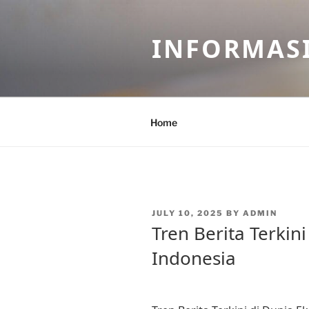
Skip
to
INFORMASI
content
Home
POSTED
JULY 10, 2025
BY
ADMIN
ON
Tren Berita Terkin
Indonesia