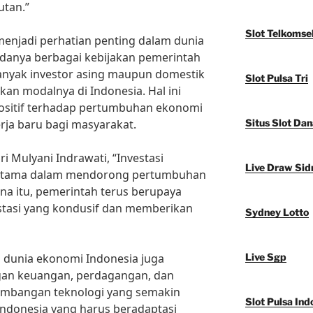
utan.”
Slot Telkomse
a menjadi perhatian penting dalam dunia
danya berbagai kebijakan pemerintah
anyak investor asing maupun domestik
Slot Pulsa Tri
an modalnya di Indonesia. Hal ini
sitif terhadap pertumbuhan ekonomi
ja baru bagi masyarakat.
Situs Slot Dan
 Mulyani Indrawati, “Investasi
Live Draw Sid
 utama dalam mendorong pertumbuhan
na itu, pemerintah terus berupaya
stasi yang kondusif dan memberikan
Sydney Lotto
 di dunia ekonomi Indonesia juga
Live Sgp
ngan keuangan, perdagangan, dan
kembangan teknologi yang semakin
Slot Pulsa Ind
Indonesia yang harus beradaptasi