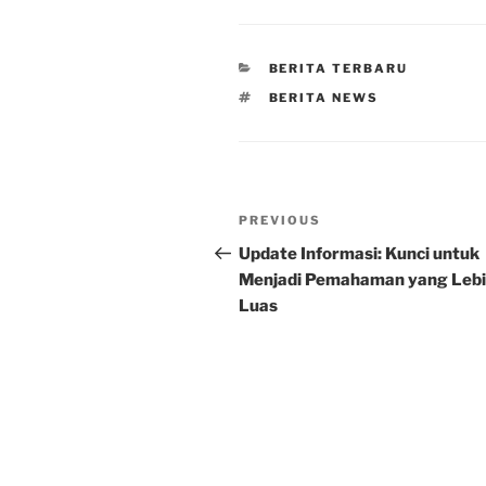
CATEGORIES
BERITA TERBARU
TAGS
BERITA NEWS
Post
Previous
PREVIOUS
navigation
Post
Update Informasi: Kunci untuk
Menjadi Pemahaman yang Leb
Luas