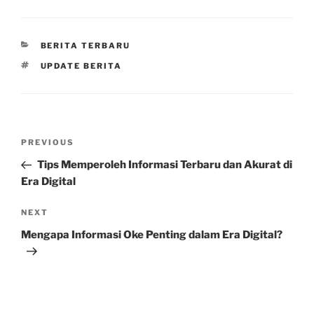
CATEGORIES
BERITA TERBARU
TAGS
UPDATE BERITA
Post
Previous
PREVIOUS
navigation
Post
Tips Memperoleh Informasi Terbaru dan Akurat di
Era Digital
Next
NEXT
Post
Mengapa Informasi Oke Penting dalam Era Digital?