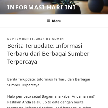
Skip
INFORMASI HARI INI
to
content
Menu
POSTED
SEPTEMBER 11, 2024
BY
ADMIN
ON
Berita Terupdate: Informasi
Terbaru dari Berbagai Sumber
Terpercaya
Berita Terupdate: Informasi Terbaru dari Berbagai
Sumber Terpercaya
Halo pembaca setia! Bagaimana kabar Anda hari ini?
Pastikan Anda selalu up to date dengan berita
terupdate: informasi terbaru dari berbagai sumber