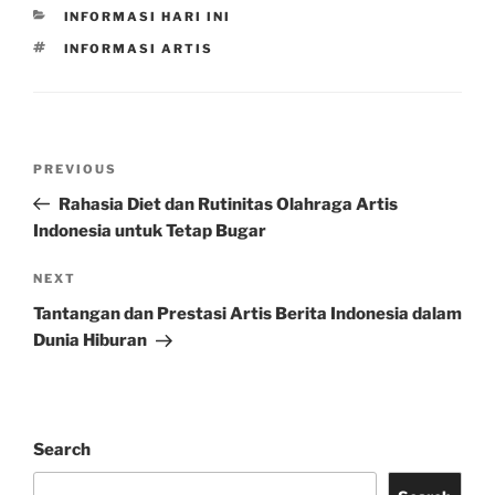
CATEGORIES
INFORMASI HARI INI
TAGS
INFORMASI ARTIS
Post
Previous
PREVIOUS
navigation
Post
Rahasia Diet dan Rutinitas Olahraga Artis
Indonesia untuk Tetap Bugar
Next
NEXT
Post
Tantangan dan Prestasi Artis Berita Indonesia dalam
Dunia Hiburan
Search