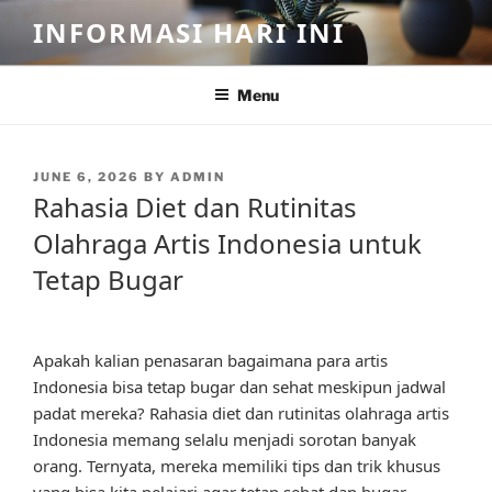
Skip
INFORMASI HARI INI
to
content
Menu
POSTED
JUNE 6, 2026
BY
ADMIN
ON
Rahasia Diet dan Rutinitas
Olahraga Artis Indonesia untuk
Tetap Bugar
Apakah kalian penasaran bagaimana para artis
Indonesia bisa tetap bugar dan sehat meskipun jadwal
padat mereka? Rahasia diet dan rutinitas olahraga artis
Indonesia memang selalu menjadi sorotan banyak
orang. Ternyata, mereka memiliki tips dan trik khusus