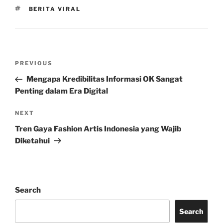
TAGS
BERITA VIRAL
Post
Previous
PREVIOUS
navigation
Post
Mengapa Kredibilitas Informasi OK Sangat
Penting dalam Era Digital
Next
NEXT
Post
Tren Gaya Fashion Artis Indonesia yang Wajib
Diketahui
Search
Search