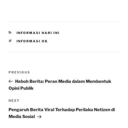
CATEGORIES
INFORMASI HARI INI
TAGS
INFORMASI OK
Post
Previous
PREVIOUS
navigation
Post
Heboh Berita: Peran Media dalam Membentuk
Opini Publik
Next
NEXT
Post
Pengaruh Berita Viral Terhadap Perilaku Netizen di
Media Sosial