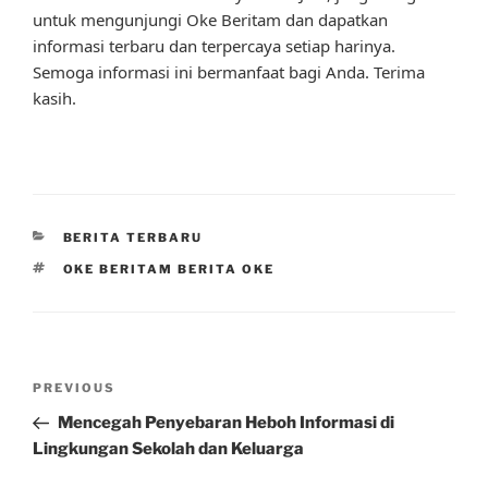
untuk mengunjungi Oke Beritam dan dapatkan
informasi terbaru dan terpercaya setiap harinya.
Semoga informasi ini bermanfaat bagi Anda. Terima
kasih.
CATEGORIES
BERITA TERBARU
TAGS
OKE BERITAM BERITA OKE
Post
Previous
PREVIOUS
navigation
Post
Mencegah Penyebaran Heboh Informasi di
Lingkungan Sekolah dan Keluarga