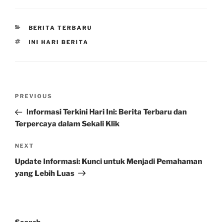
CATEGORIES
BERITA TERBARU
TAGS
INI HARI BERITA
Post
Previous
PREVIOUS
navigation
Post
Informasi Terkini Hari Ini: Berita Terbaru dan
Terpercaya dalam Sekali Klik
Next
NEXT
Post
Update Informasi: Kunci untuk Menjadi Pemahaman
yang Lebih Luas