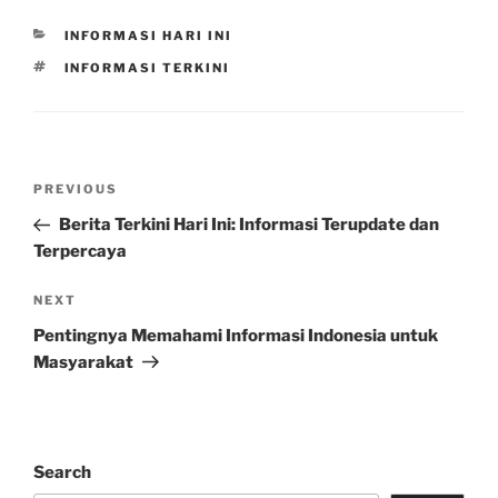
CATEGORIES
INFORMASI HARI INI
TAGS
INFORMASI TERKINI
Post
Previous
PREVIOUS
navigation
Post
Berita Terkini Hari Ini: Informasi Terupdate dan
Terpercaya
Next
NEXT
Post
Pentingnya Memahami Informasi Indonesia untuk
Masyarakat
Search