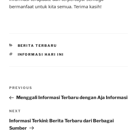
bermanfaat untuk kita semua. Terima kasih!
CATEGORIES
BERITA TERBARU
TAGS
INFORMASI HARI INI
Post
Previous
PREVIOUS
navigation
Post
Menggali Informasi Terbaru dengan Aja Informasi
Next
NEXT
Post
Informasi Terkini: Berita Terbaru dari Berbagai
Sumber