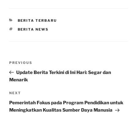
CATEGORIES
BERITA TERBARU
TAGS
BERITA NEWS
Post
Previous
PREVIOUS
navigation
Post
Update Berita Terkini di Ini Hari: Segar dan
Menarik
Next
NEXT
Post
Pemerintah Fokus pada Program Pendidikan untuk
Meningkatkan Kualitas Sumber Daya Manusia