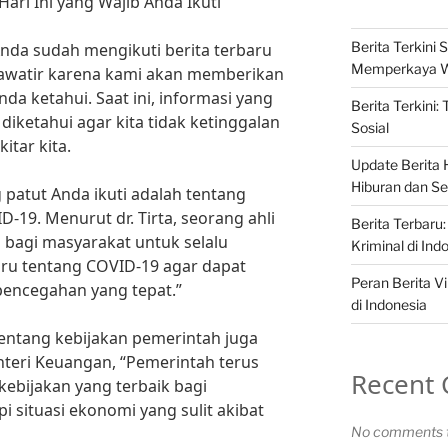
Hari Ini yang Wajib Anda Ikuti
Berita Terkini S
nda sudah mengikuti berita terbaru
Memperkaya 
 khawatir karena kami akan memberikan
nda ketahui. Saat ini, informasi yang
Berita Terkini:
diketahui agar kita tidak ketinggalan
Sosial
itar kita.
Update Berita H
Hiburan dan Sel
g patut Anda ikuti adalah tentang
9. Menurut dr. Tirta, seorang ahli
Berita Terbaru:
 bagi masyarakat untuk selalu
Kriminal di Ind
aru tentang COVID-19 agar dapat
Peran Berita Vi
encegahan yang tepat.”
di Indonesia
 tentang kebijakan pemerintah juga
nteri Keuangan, “Pemerintah terus
Recent
ebijakan yang terbaik bagi
situasi ekonomi yang sulit akibat
No comments t