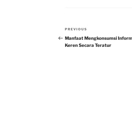
Post
Previous
PREVIOUS
navigation
Post
Manfaat Mengkonsumsi Inform
Keren Secara Teratur