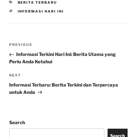
CATEGORIES
BERITA TERBARU
TAGS
INFORMASI HARI INI
Post
Previous
PREVIOUS
navigation
Post
Informasi Terkini Hari Ini: Berita Utama yang
Perlu Anda Ketahui
Next
NEXT
Post
Informasi Terbaru: Berita Terkini dan Terpercaya
untuk Anda
Search
Search