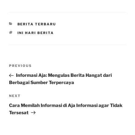
CATEGORIES
BERITA TERBARU
TAGS
INI HARI BERITA
Post
Previous
PREVIOUS
navigation
Post
Informasi Aja: Mengulas Berita Hangat dari
Berbagai Sumber Terpercaya
Next
NEXT
Post
Cara Memilah Informasi di Aja Informasi agar Tidak
Tersesat