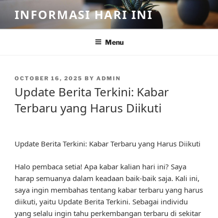
Skip
INFORMASI HARI INI
to
content
Menu
POSTED
OCTOBER 16, 2025
BY
ADMIN
ON
Update Berita Terkini: Kabar
Terbaru yang Harus Diikuti
Update Berita Terkini: Kabar Terbaru yang Harus Diikuti
Halo pembaca setia! Apa kabar kalian hari ini? Saya
harap semuanya dalam keadaan baik-baik saja. Kali ini,
saya ingin membahas tentang kabar terbaru yang harus
diikuti, yaitu Update Berita Terkini. Sebagai individu
yang selalu ingin tahu perkembangan terbaru di sekitar