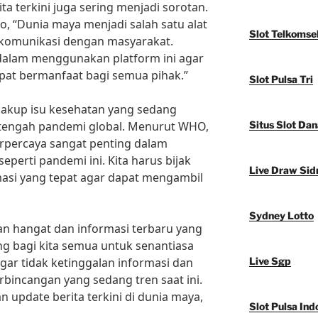
ita terkini juga sering menjadi sorotan.
, “Dunia maya menjadi salah satu alat
Slot Telkomse
rkomunikasi dengan masyarakat.
 dalam menggunakan platform ini agar
pat bermanfaat bagi semua pihak.”
Slot Pulsa Tri
ncakup isu kesehatan yang sedang
i tengah pandemi global. Menurut WHO,
Situs Slot Dan
erpercaya sangat penting dalam
eperti pandemi ini. Kita harus bijak
Live Draw Sid
asi yang tepat agar dapat mengambil
Sydney Lotto
n hangat dan informasi terbaru yang
ng bagi kita semua untuk senantiasa
agar tidak ketinggalan informasi dan
Live Sgp
rbincangan yang sedang tren saat ini.
n update berita terkini di dunia maya,
Slot Pulsa Ind