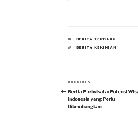
CATEGORIES
BERITA TERBARU
TAGS
BERITA KEKINIAN
Post
Previous
PREVIOUS
navigation
Post
Berita Pariwisata: Potensi Wis
Indonesia yang Perlu
Dikembangkan