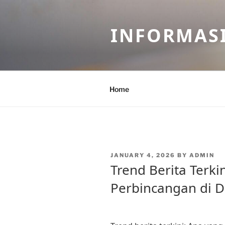
Skip
to
INFORMASI
content
Home
POSTED
JANUARY 4, 2026
BY
ADMIN
ON
Trend Berita Terki
Perbincangan di 