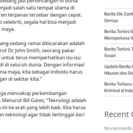
g sedang jadi perbincangan di dunia
njadi salah satu tempat utama di
Berita Ok: Cer
ren terpanas tersebar dengan cepat.
Semua
p selebriti, segala hal bisa menjadi
a maya.
Berita Terkini S
Memperkaya 
i yang sedang ramai dibicarakan adalah
Berita Terkini:
rut Dr. John Smith, seorang pakar
Sosial
a untuk terus memperhatikan isu-isu
di di seluruh dunia. Dengan informasi
Update Berita H
ia maya, kita sebagai individu harus
Hiburan dan Sel
an di sekitar kita.”
Berita Terbaru:
Kriminal di Ind
ni juga mencakup perkembangan
 Menurut Bill Gates, “Teknologi adalah
ni ke arah yang lebih baik. Kita harus
Recent
 teknologi agar tidak tertinggal dari
No comments t