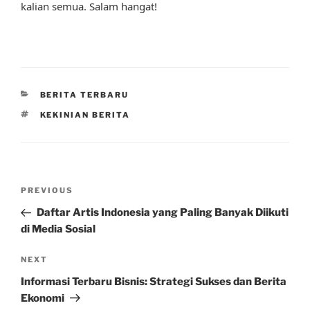
kalian semua. Salam hangat!
CATEGORIES
BERITA TERBARU
TAGS
KEKINIAN BERITA
Post
Previous
PREVIOUS
navigation
Post
Daftar Artis Indonesia yang Paling Banyak Diikuti
di Media Sosial
Next
NEXT
Post
Informasi Terbaru Bisnis: Strategi Sukses dan Berita
Ekonomi