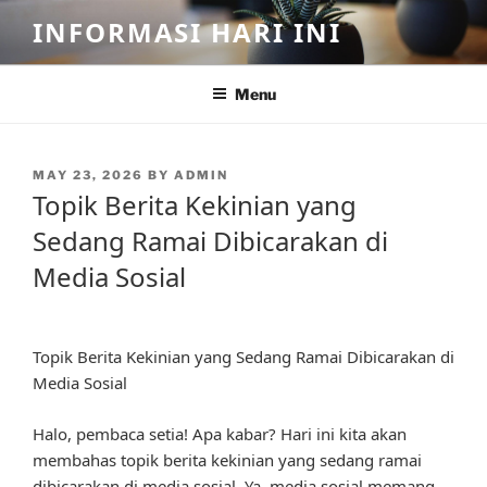
Skip
INFORMASI HARI INI
to
content
Menu
POSTED
MAY 23, 2026
BY
ADMIN
ON
Topik Berita Kekinian yang
Sedang Ramai Dibicarakan di
Media Sosial
Topik Berita Kekinian yang Sedang Ramai Dibicarakan di
Media Sosial
Halo, pembaca setia! Apa kabar? Hari ini kita akan
membahas topik berita kekinian yang sedang ramai
dibicarakan di media sosial. Ya, media sosial memang