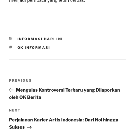
menjadi pembaca yang lebih cerdas.
CATEGORIES
INFORMASI HARI INI
TAGS
OK INFORMASI
Post
Previous
PREVIOUS
navigation
Post
Mengulas Kontroversi Terbaru yang Dilaporkan
oleh OK Berita
Next
NEXT
Post
Perjalanan Karier Artis Indonesia: Dari Nol hingga
Sukses