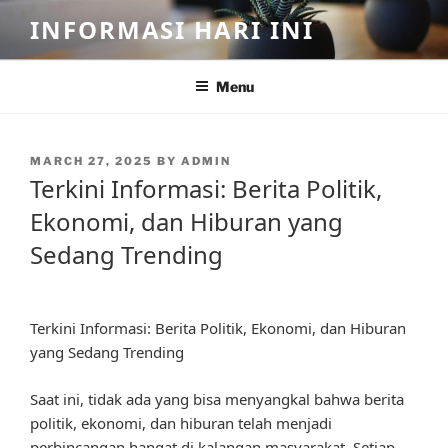
Skip
INFORMASI HARI INI
to
content
Menu
POSTED
MARCH 27, 2025
BY
ADMIN
ON
Terkini Informasi: Berita Politik,
Ekonomi, dan Hiburan yang
Sedang Trending
Terkini Informasi: Berita Politik, Ekonomi, dan Hiburan
yang Sedang Trending
Saat ini, tidak ada yang bisa menyangkal bahwa berita
politik, ekonomi, dan hiburan telah menjadi
perbincangan hangat di kalangan masyarakat. Setiap