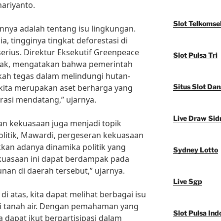
ariyanto.
Slot Telkomse
lainnya adalah tentang isu lingkungan.
 tingginya tingkat deforestasi di
erius. Direktur Eksekutif Greenpeace
Slot Pulsa Tri
tak, mengatakan bahwa pemerintah
kah tegas dalam melindungi hutan-
 kita merupakan aset berharga yang
Situs Slot Dan
rasi mendatang,” ujarnya.
Live Draw Sid
ran kekuasaan juga menjadi topik
litik, Mawardi, pergeseran kekuasaan
kan adanya dinamika politik yang
Sydney Lotto
ekuasaan ini dapat berdampak pada
an di daerah tersebut,” ujarnya.
Live Sgp
di atas, kita dapat melihat berbagai isu
di tanah air. Dengan pemahaman yang
Slot Pulsa Ind
ta dapat ikut berpartisipasi dalam