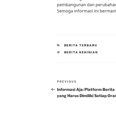
pembangunan dan perubahan y
Semoga informasi ini bermanf
CATEGORIES
BERITA TERBARU
TAGS
BERITA KEKINIAN
Post
Previous
PREVIOUS
navigation
Post
Informasi Aja: Platform Berita
yang Harus Dimiliki Setiap Ora