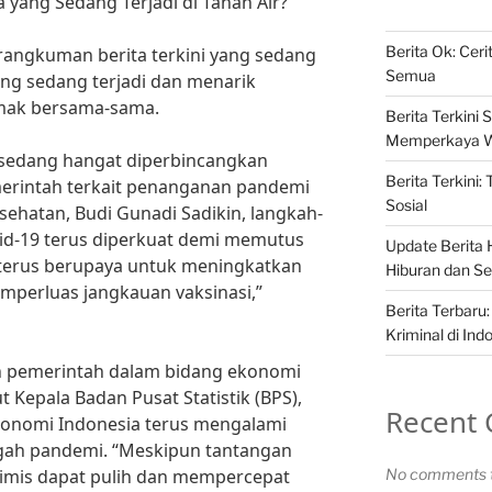
 yang Sedang Terjadi di Tanah Air?
Berita Ok: Cer
 rangkuman berita terkini yang sedang
Semua
 yang sedang terjadi dan menarik
simak bersama-sama.
Berita Terkini S
Memperkaya 
ng sedang hangat diperbincangkan
Berita Terkini:
merintah terkait penanganan pandemi
Sosial
sehatan, Budi Gunadi Sadikin, langkah-
d-19 terus diperkuat demi memutus
Update Berita H
i terus berupaya untuk meningkatkan
Hiburan dan Sel
mperluas jangkauan vaksinasi,”
Berita Terbaru:
Kriminal di Ind
akan pemerintah dalam bidang ekonomi
 Kepala Badan Pusat Statistik (BPS),
Recent
onomi Indonesia terus mengalami
gah pandemi. “Meskipun tantangan
timis dapat pulih dan mempercepat
No comments t