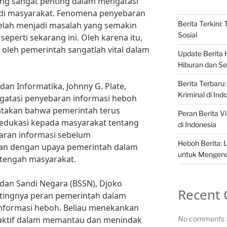
ang sangat penting dalam mengatasi
di masyarakat. Fenomena penyebaran
Berita Terkini:
telah menjadi masalah yang semakin
Sosial
eperti sekarang ini. Oleh karena itu,
 oleh pemerintah sangatlah vital dalam
Update Berita H
Hiburan dan Sel
Berita Terbaru:
an Informatika, Johnny G. Plate,
Kriminal di Ind
atasi penyebaran informasi heboh
gatakan bahwa pemerintah terus
Peran Berita Vi
edukasi kepada masyarakat tentang
di Indonesia
aran informasi sebelum
Heboh Berita: 
alan dengan upaya pemerintah dalam
untuk Mengenda
i tengah masyarakat.
r dan Sandi Negara (BSSN), Djoko
Recent
ntingnya peran pemerintah dalam
nformasi heboh. Beliau menekankan
aktif dalam memantau dan menindak
No comments t