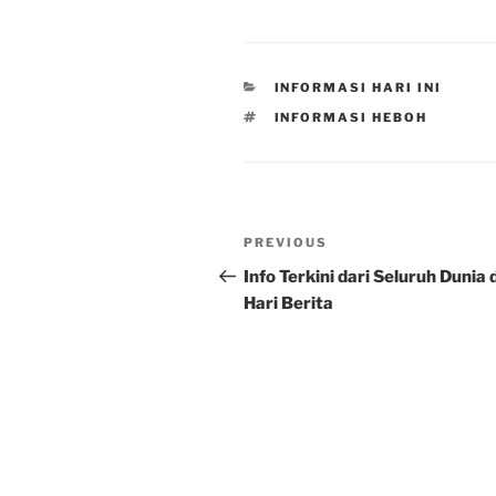
CATEGORIES
INFORMASI HARI INI
TAGS
INFORMASI HEBOH
Post
Previous
PREVIOUS
navigation
Post
Info Terkini dari Seluruh Dunia d
Hari Berita