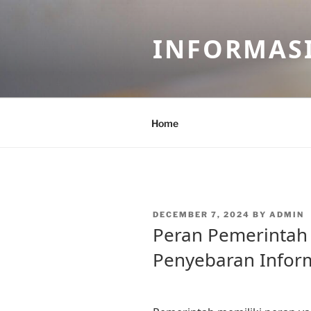
Skip
to
INFORMASI
content
Home
POSTED
DECEMBER 7, 2024
BY
ADMIN
ON
Peran Pemerintah
Penyebaran Infor