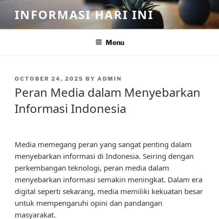
Skip
INFORMASI HARI INI
to
content
Menu
POSTED
OCTOBER 24, 2025
BY
ADMIN
ON
Peran Media dalam Menyebarkan
Informasi Indonesia
Media memegang peran yang sangat penting dalam
menyebarkan informasi di Indonesia. Seiring dengan
perkembangan teknologi, peran media dalam
menyebarkan informasi semakin meningkat. Dalam era
digital seperti sekarang, media memiliki kekuatan besar
untuk mempengaruhi opini dan pandangan
masyarakat.