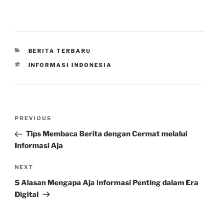
CATEGORIES
BERITA TERBARU
TAGS
INFORMASI INDONESIA
Post
Previous
PREVIOUS
navigation
Post
Tips Membaca Berita dengan Cermat melalui
Informasi Aja
Next
NEXT
Post
5 Alasan Mengapa Aja Informasi Penting dalam Era
Digital