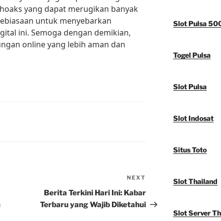
u hoaks yang dapat merugikan banyak
n kebiasaan untuk menyebarkan
Slot Pulsa 50
igital ini. Semoga dengan demikian,
ungan online yang lebih aman dan
Togel Pulsa
Slot Pulsa
Slot Indosat
Situs Toto
NEXT
Next
Slot Thailand
Post
Berita Terkini Hari Ini: Kabar
n
Terbaru yang Wajib Diketahui
Slot Server Th