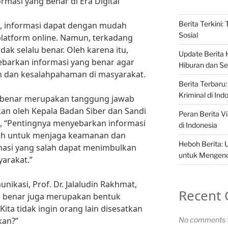
masi yang Benar di Era Digital
Berita Terkini:
ng, informasi dapat dengan mudah
Sosial
platform online. Namun, terkadang
dak selalu benar. Oleh karena itu,
Update Berita H
ebarkan informasi yang benar agar
Hiburan dan Sel
 dan kesalahpahaman di masyarakat.
Berita Terbaru:
Kriminal di Ind
 benar merupakan tanggung jawab
kan oleh Kepala Badan Siber dan Sandi
Peran Berita Vi
n, “Pentingnya menyebarkan informasi
di Indonesia
alah untuk menjaga keamanan dan
Heboh Berita: 
masi yang salah dapat menimbulkan
untuk Mengenda
yarakat.”
nikasi, Prof. Dr. Jalaludin Rakhmat,
Recent
g benar juga merupakan bentuk
ita tidak ingin orang lain disesatkan
kan?”
No comments t