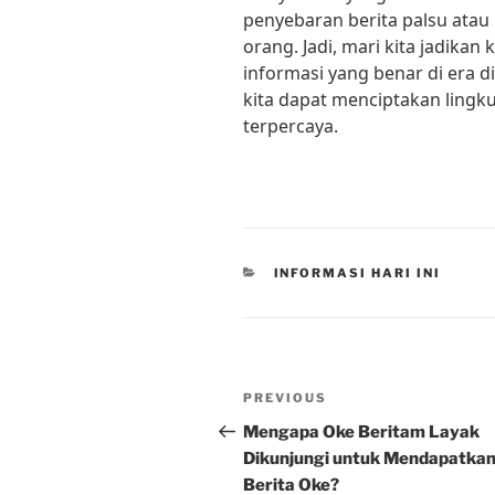
penyebaran berita palsu ata
orang. Jadi, mari kita jadika
informasi yang benar di era d
kita dapat menciptakan lingk
terpercaya.
CATEGORIES
INFORMASI HARI INI
Post
Previous
PREVIOUS
navigation
Post
Mengapa Oke Beritam Layak
Dikunjungi untuk Mendapatka
Berita Oke?