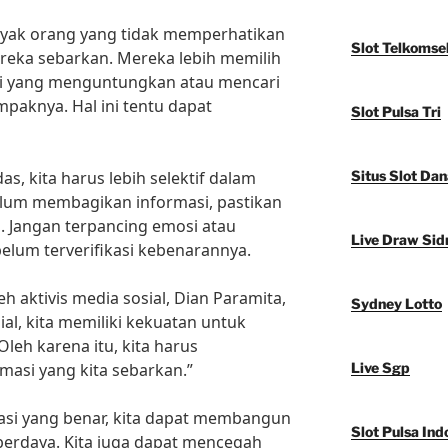
yak orang yang tidak memperhatikan
Slot Telkomse
reka sebarkan. Mereka lebih memilih
i yang menguntungkan atau mencari
paknya. Hal ini tentu dapat
Slot Pulsa Tri
s, kita harus lebih selektif dalam
Situs Slot Dan
lum membagikan informasi, pastikan
. Jangan terpancing emosi atau
Live Draw Sid
elum terverifikasi kebenarannya.
 aktivis media sosial, Dian Paramita,
Sydney Lotto
al, kita memiliki kekuatan untuk
eh karena itu, kita harus
masi yang kita sebarkan.”
Live Sgp
si yang benar, kita dapat membangun
Slot Pulsa Ind
berdaya. Kita juga dapat mencegah