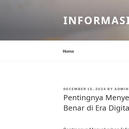
Skip
to
INFORMASI
content
Home
POSTED
DECEMBER 15, 2024
BY
ADMIN
ON
Pentingnya Menye
Benar di Era Digita