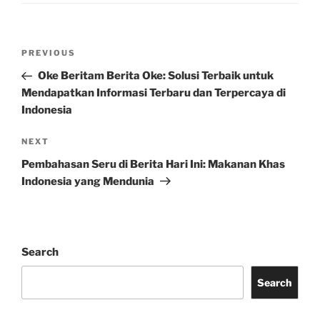
Post
Previous
PREVIOUS
navigation
Post
Oke Beritam Berita Oke: Solusi Terbaik untuk
Mendapatkan Informasi Terbaru dan Terpercaya di
Indonesia
Next
NEXT
Post
Pembahasan Seru di Berita Hari Ini: Makanan Khas
Indonesia yang Mendunia
Search
Search