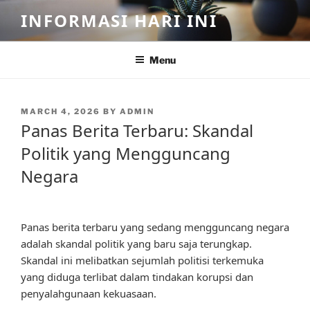
Skip
INFORMASI HARI INI
to
content
Menu
POSTED
MARCH 4, 2026
BY
ADMIN
ON
Panas Berita Terbaru: Skandal
Politik yang Mengguncang
Negara
Panas berita terbaru yang sedang mengguncang negara
adalah skandal politik yang baru saja terungkap.
Skandal ini melibatkan sejumlah politisi terkemuka
yang diduga terlibat dalam tindakan korupsi dan
penyalahgunaan kekuasaan.