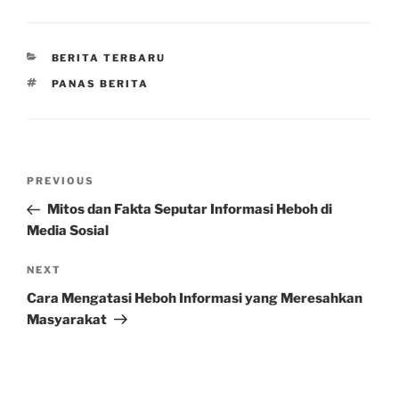
CATEGORIES
BERITA TERBARU
TAGS
PANAS BERITA
Post
Previous
PREVIOUS
navigation
Post
Mitos dan Fakta Seputar Informasi Heboh di
Media Sosial
Next
NEXT
Post
Cara Mengatasi Heboh Informasi yang Meresahkan
Masyarakat