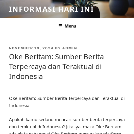
Skip
INFORMASI HARI INI
to
content
Menu
POSTED
NOVEMBER 18, 2024
BY
ADMIN
ON
Oke Beritam: Sumber Berita
Terpercaya dan Teraktual di
Indonesia
Oke Beritam: Sumber Berita Terpercaya dan Teraktual di
Indonesia
Apakah kamu sedang mencari sumber berita terpercaya
dan teraktual di Indonesia? Jika iya, maka Oke Beritam
adalah jawabannya! Oke Beritam merupakan platform