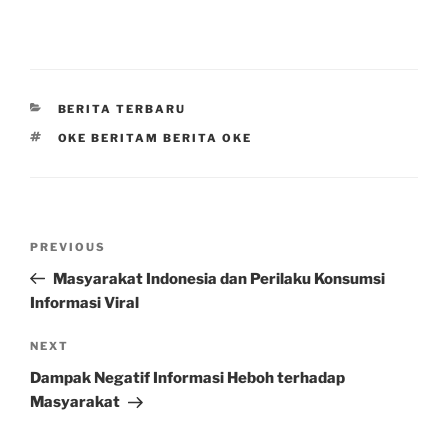
CATEGORIES
BERITA TERBARU
TAGS
OKE BERITAM BERITA OKE
Post
Previous
PREVIOUS
navigation
Post
Masyarakat Indonesia dan Perilaku Konsumsi
Informasi Viral
Next
NEXT
Post
Dampak Negatif Informasi Heboh terhadap
Masyarakat