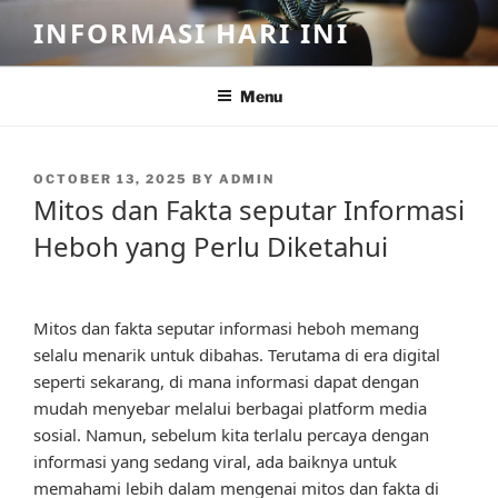
Skip
INFORMASI HARI INI
to
content
Menu
POSTED
OCTOBER 13, 2025
BY
ADMIN
ON
Mitos dan Fakta seputar Informasi
Heboh yang Perlu Diketahui
Mitos dan fakta seputar informasi heboh memang
selalu menarik untuk dibahas. Terutama di era digital
seperti sekarang, di mana informasi dapat dengan
mudah menyebar melalui berbagai platform media
sosial. Namun, sebelum kita terlalu percaya dengan
informasi yang sedang viral, ada baiknya untuk
memahami lebih dalam mengenai mitos dan fakta di