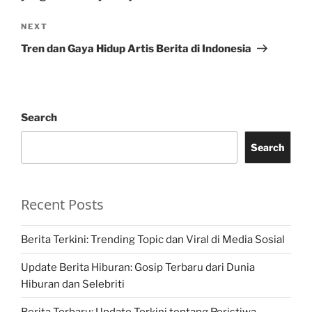
Next
NEXT
Post
Tren dan Gaya Hidup Artis Berita di Indonesia
Search
Search
Recent Posts
Berita Terkini: Trending Topic dan Viral di Media Sosial
Update Berita Hiburan: Gosip Terbaru dari Dunia
Hiburan dan Selebriti
Berita Terbaru: Update Terkini tentang Peristiwa