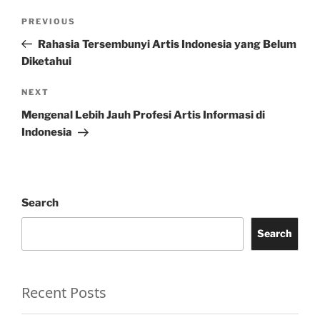
Post
Previous
PREVIOUS
navigation
Post
Rahasia Tersembunyi Artis Indonesia yang Belum
Diketahui
Next
NEXT
Post
Mengenal Lebih Jauh Profesi Artis Informasi di
Indonesia
Search
Search
Recent Posts