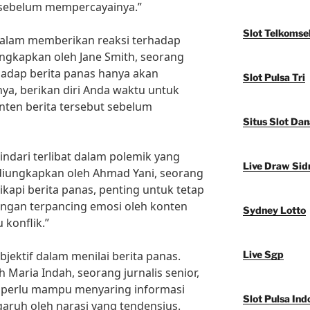
 sebelum mempercayainya.”
Slot Telkomse
dalam memberikan reaksi terhadap
ungkapkan oleh Jane Smith, seorang
rhadap berita panas hanya akan
Slot Pulsa Tri
ya, berikan diri Anda waktu untuk
en berita tersebut sebelum
Situs Slot Dan
indari terlibat dalam polemik yang
Live Draw Sid
g diungkapkan oleh Ahmad Yani, seorang
kapi berita panas, penting untuk tetap
angan terpancing emosi oleh konten
Sydney Lotto
 konflik.”
bjektif dalam menilai berita panas.
Live Sgp
 Maria Indah, seorang jurnalis senior,
a perlu mampu menyaring informasi
Slot Pulsa Ind
aruh oleh narasi yang tendensius.