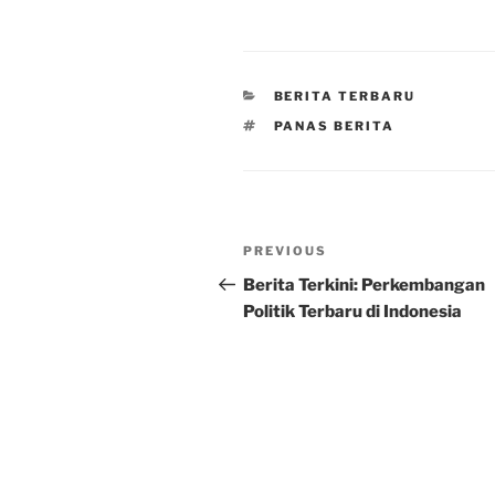
CATEGORIES
BERITA TERBARU
TAGS
PANAS BERITA
Post
Previous
PREVIOUS
navigation
Post
Berita Terkini: Perkembangan
Politik Terbaru di Indonesia