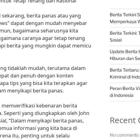
 untuk Tetap Tenang dan Rasional
Berita Terkini S
ti sekarang, berita panas atau yang
Memperkaya 
 news” dapat dengan mudah menyebar
amun, bagaimana seharusnya kita
Berita Terkini:
Bagaimana caranya agar tetap tenang
Sosial
pi berita yang mungkin dapat memicu
Update Berita H
Hiburan dan Sel
ng tidaklah mudah, terutama dalam
Berita Terbaru:
cepat dan penuh dengan konten
Kriminal di Ind
pa tips yang bisa kita terapkan agar
Peran Berita Vi
am menyikapi berita panas.
di Indonesia
u memverifikasi kebenaran berita
 Seperti yang diungkapkan oleh John
Recent
ial, “Dalam menyikapi berita panas,
semua informasi yang kita baca di
rena itu, penting untuk selalu
No comments t