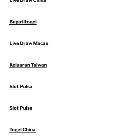
Live Draw China
Bupatitogel
Live Draw Macau
Keluaran Taiwan
Slot Pulsa
Slot Pulsa
Togel China