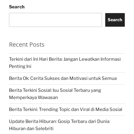
Search
Search
Recent Posts
Terkini dari Ini Hari Berita: Jangan Lewatkan Informasi
Penting Ini
Berita Ok: Cerita Sukses dan Motivasi untuk Semua
Berita Terkini Sosial: Isu Sosial Terbaru yang
Memperkaya Wawasan
Berita Terkini: Trending Topic dan Viral di Media Sosial
Update Berita Hiburan: Gosip Terbaru dari Dunia
Hiburan dan Selebriti