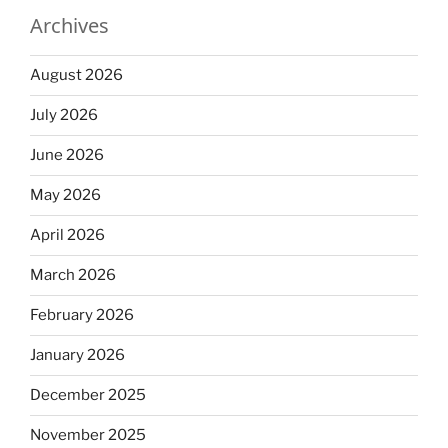
Archives
August 2026
July 2026
June 2026
May 2026
April 2026
March 2026
February 2026
January 2026
December 2025
November 2025