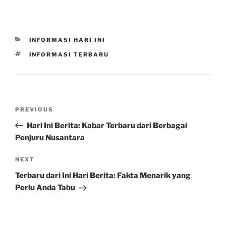
CATEGORIES
INFORMASI HARI INI
TAGS
INFORMASI TERBARU
Post
Previous
PREVIOUS
navigation
Post
Hari Ini Berita: Kabar Terbaru dari Berbagai
Penjuru Nusantara
Next
NEXT
Post
Terbaru dari Ini Hari Berita: Fakta Menarik yang
Perlu Anda Tahu