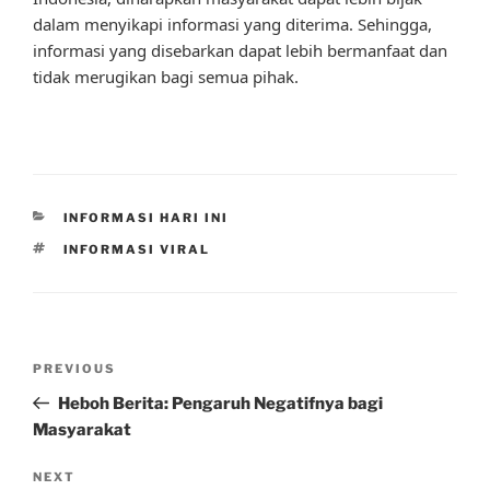
dalam menyikapi informasi yang diterima. Sehingga,
informasi yang disebarkan dapat lebih bermanfaat dan
tidak merugikan bagi semua pihak.
CATEGORIES
INFORMASI HARI INI
TAGS
INFORMASI VIRAL
Post
Previous
PREVIOUS
navigation
Post
Heboh Berita: Pengaruh Negatifnya bagi
Masyarakat
Next
NEXT